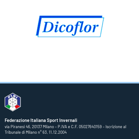
Federazione Italiana Sport Invernali
via Piranesi 46, 20137 Milano – P.IVA e C.F. 05027640159 – Iscrizione al
Tribunale di Milano n° 63, 11.12.2004