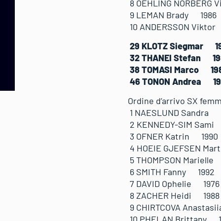
8 OEHLING NORBER
9 LEMAN Brady 1
10 ANDERSSON Vi
29 KLOTZ Siegma
32 THANEI Stef
38 TOMASI Marc
46 TONON Andrea
Ordine d’arrivo SX femmi
1 NAESLUND Sand
2 KENNEDY-SIM S
3 OFNER Katrin 
4 HOEIE GJEFSEN
5 THOMPSON Mari
6 SMITH Fanny 1
7 DAVID Ophelie 
8 ZACHER Heidi 
9 CHIRTCOVA Anas
10 PHELAN Britta