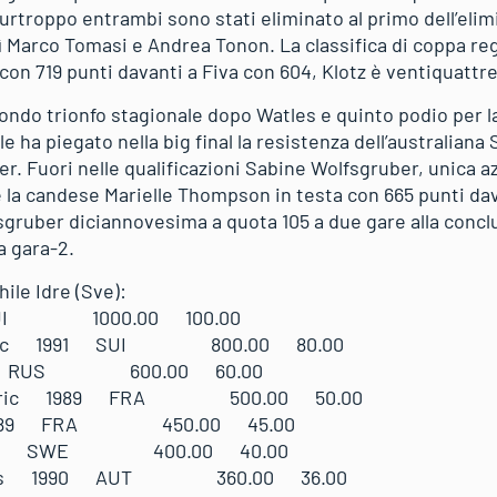
urtroppo entrambi sono stati eliminato al primo dell’elim
ì Marco Tomasi e Andrea Tonon. La classifica di coppa reg
con 719 punti davanti a Fiva con 604, Klotz è ventiquatt
ndo trionfo stagionale dopo Watles e quinto podio per l
e ha piegato nella big final la resistenza dell’australia
er. Fuori nelle qualificazioni Sabine Wolfsgruber, unica azz
e la candese Marielle Thompson in testa con 665 punti dav
sgruber diciannovesima a quota 105 a due gare alla conc
a gara-2.
ile Idre (Sve):
 SUI 1000.00 100.00
 Marc 1991 SUI 800.00 80.00
995 RUS 600.00 60.00
rederic 1989 FRA 500.00 50.00
s 1989 FRA 450.00 45.00
1997 SWE 400.00 40.00
nnes 1990 AUT 360.00 36.00