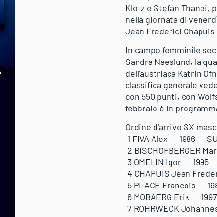
Klotz e Stefan Thanei, p
nella giornata di venerd
Jean Frederici Chapuis 
In campo femminile seco
Sandra Naeslund, la qual
dell’austriaca Katrin Ofn
classifica generale ved
con 550 punti, con Wolf
febbraio è in programm
Ordine d’arrivo SX masch
1 FIVA Alex 1986
2 BISCHOFBERGER
3 OMELIN Igor 1
4 CHAPUIS Jean F
5 PLACE Francoi
6 MOBAERG Erik 
7 ROHRWECK Joha