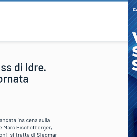
ss di Idre.
iornata
andata ins cena sulla
ale Marc Bischofberger,
oni: si tratta di Siegmar