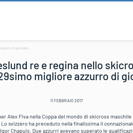
 azzurro di giornata
slund re e regina nello skicro
29simo migliore azzurro di g
11 FEBBRAIO 2017
 per Alex Fiva nella Coppa del mondo di skicross maschile 
l. Lo svizzero ha preceduto nella finalissima il connazion
 Igor Chapuis. Due azzurri avevano superato le qualificazi