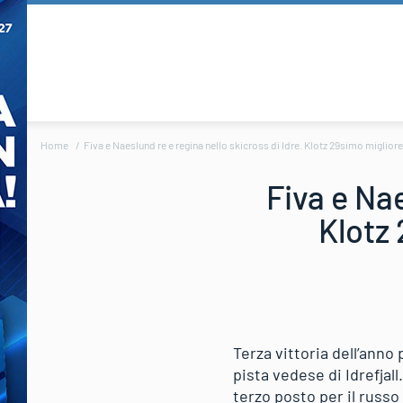
Home
Fiva e Naeslund re e regina nello skicross di Idre. Klotz 29simo migliore
Fiva e Nae
Klotz 
Terza vittoria dell’anno
pista vedese di Idrefjal
terzo posto per il russo