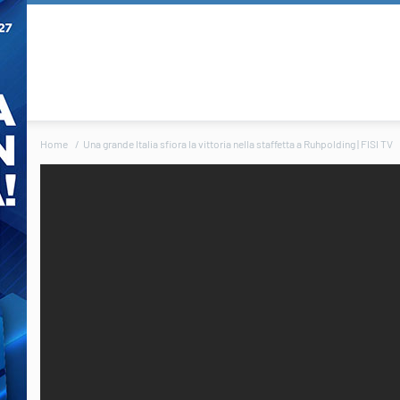
Home
Una grande Italia sfiora la vittoria nella staffetta a Ruhpolding | FISI TV