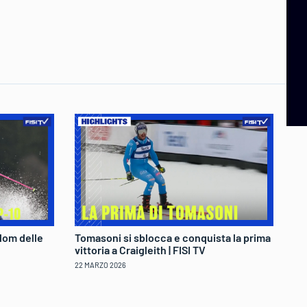
lom delle
Tomasoni si sblocca e conquista la prima
Fe
vittoria a Craigleith | FISI TV
tr
22 MARZO 2026
22 