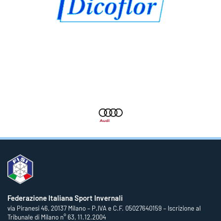
Federazione Italiana Sport Invernali
via Piranesi 46, 20137 Milano – P.IVA e C.F. 05027640159 – Iscrizione al
Tribunale di Milano n° 63, 11.12.2004