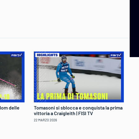
lom delle
Tomasoni si sblocca e conquista la prima
Fe
vittoria a Craigleith | FISI TV
tr
22 MARZO 2026
22 