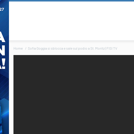
Home
Sofia Goggia si sblocca e sale sul podio a St. Moritz | FISI TV