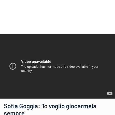
Sofia Goggia: ‘Io voglio giocarmela
sempre’