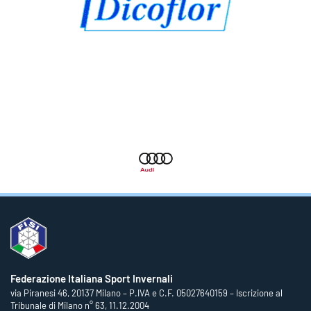
Federazione Italiana Sport Invernali
via Piranesi 46, 20137 Milano – P.IVA e C.F. 05027640159 – Iscrizione al
Tribunale di Milano n° 63, 11.12.2004