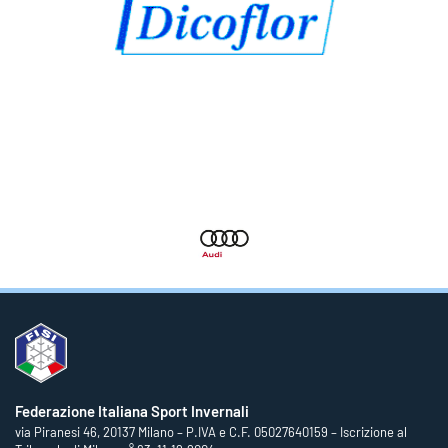
Federazione Italiana Sport Invernali
via Piranesi 46, 20137 Milano – P.IVA e C.F. 05027640159 – Iscrizione al