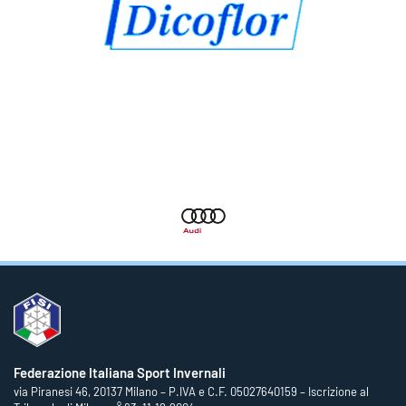
Federazione Italiana Sport Invernali
via Piranesi 46, 20137 Milano – P.IVA e C.F. 05027640159 – Iscrizione al