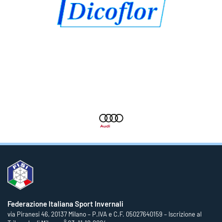
Federazione Italiana Sport Invernali
via Piranesi 46, 20137 Milano – P.IVA e C.F. 05027640159 – Iscrizione al