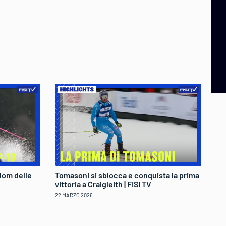
lom delle
Tomasoni si sblocca e conquista la prima
Fe
vittoria a Craigleith | FISI TV
tr
22 MARZO 2026
22 