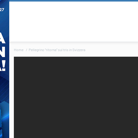
Home
Pellegrino “ritorna” sul tris in Svizzera