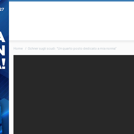
Home
Ochner sugli scudi: “Un quarto posto dedicato a mia nonna”