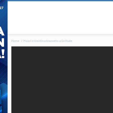
Home
Moioli e Visintin a braccetto a Solitude