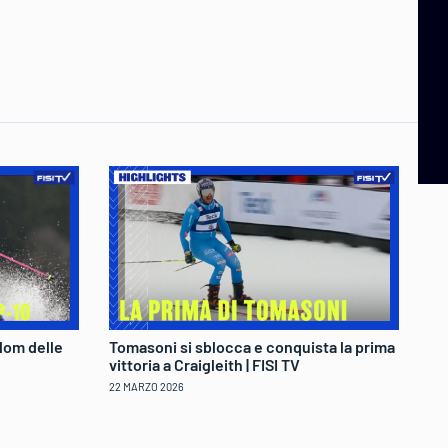
lom delle
Tomasoni si sblocca e conquista la prima
Fe
vittoria a Craigleith | FISI TV
tr
22 MARZO 2026
22 