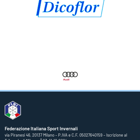
Federazione Italiana Sport Invernali
via Piranesi 46, 20137 Milano – P.IVA e C.F. 05027640159 – Iscrizione al