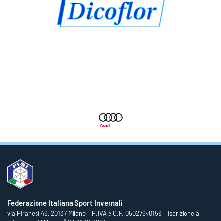
Federazione Italiana Sport Invernali
via Piranesi 46, 20137 Milano – P.IVA e C.F. 05027640159 – Iscrizione al