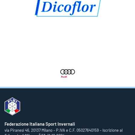
Federazione Italiana Sport Invernali
via Piranesi 46, 20137 Milano – P.IVA e C.F. 05027640159 – Iscrizione al