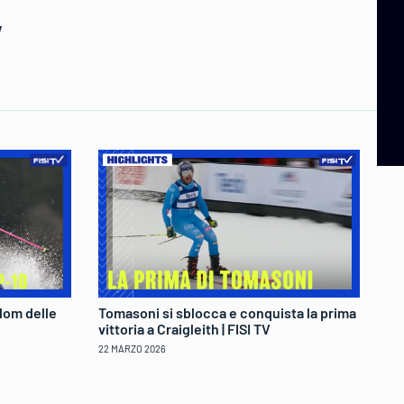
V
lom delle
Tomasoni si sblocca e conquista la prima
Fe
vittoria a Craigleith | FISI TV
tr
22 MARZO 2026
22 