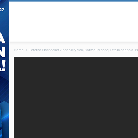
Home
L’eterno Fischnaller vince a Krynica, Bormolini conquista la coppa di PG