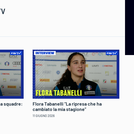
TV
 a squadre:
Flora Tabanelli “La ripresa che ha
Lu
cambiato la mia stagione”
qu
11 GIUGNO 2026
09 