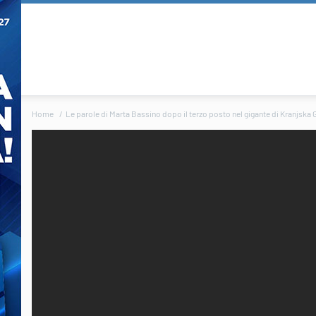
Home
Le parole di Marta Bassino dopo il terzo posto nel gigante di Kranjska G