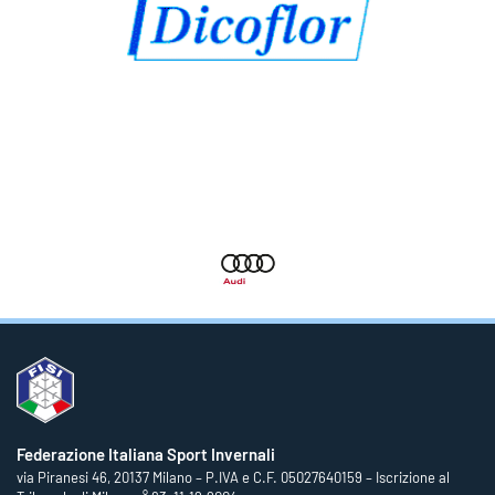
Federazione Italiana Sport Invernali
via Piranesi 46, 20137 Milano – P.IVA e C.F. 05027640159 – Iscrizione al