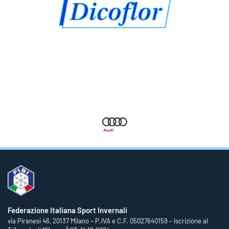
Federazione Italiana Sport Invernali
via Piranesi 46, 20137 Milano – P.IVA e C.F. 05027640159 – Iscrizione al