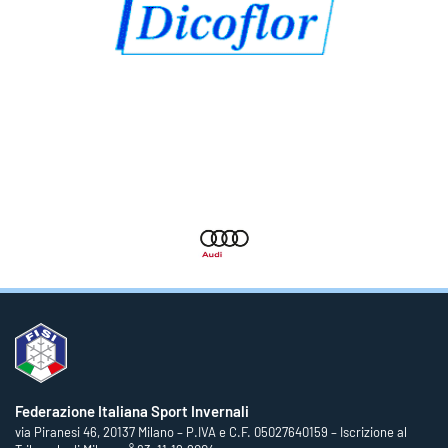
Federazione Italiana Sport Invernali
via Piranesi 46, 20137 Milano – P.IVA e C.F. 05027640159 – Iscrizione al