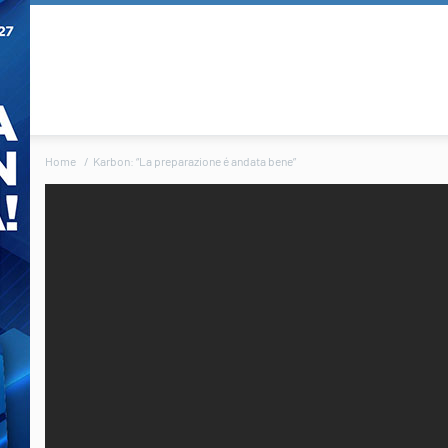
Home
Karbon: “La preparazione é andata bene”