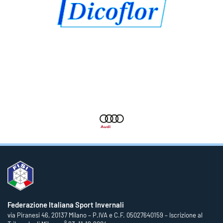
Federazione Italiana Sport Invernali
via Piranesi 46, 20137 Milano – P.IVA e C.F. 05027640159 – Iscrizione al