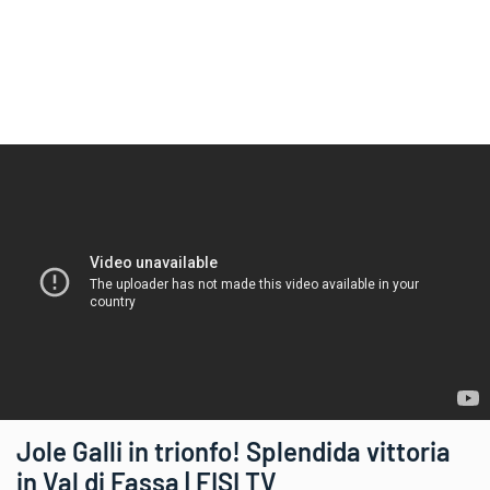
Jole Galli in trionfo! Splendida vittoria
in Val di Fassa | FISI TV