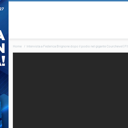
Home
Intervista a Federica Brignone dopo il podio nel gigante Courchevel | FI