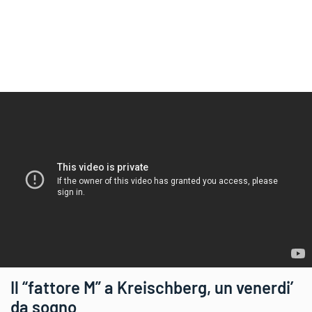
Il “fattore M” a Kreischberg, un venerdi’
da sogno