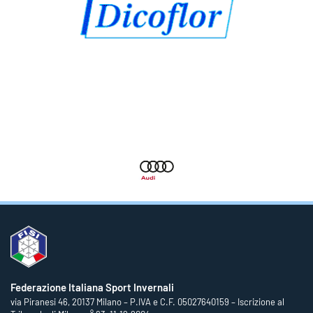
Federazione Italiana Sport Invernali
via Piranesi 46, 20137 Milano – P.IVA e C.F. 05027640159 – Iscrizione al