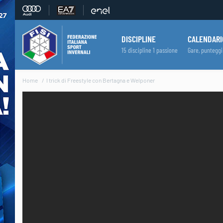
DISCIPLINE
CALENDARI
15 discipline 1 passione
Gare, punteggi
Home
I trick di Freestyle con Bertagna e Welponer