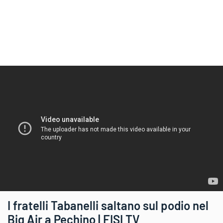
I fratelli Tabanelli saltano sul podio nel
Big Air a Pechino | FISI TV