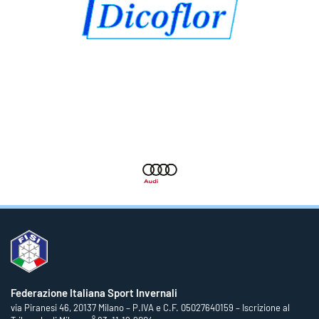
Federazione Italiana Sport Invernali
via Piranesi 46, 20137 Milano – P.IVA e C.F. 05027640159 – Iscrizione al