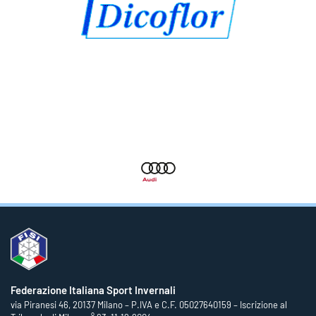
Federazione Italiana Sport Invernali
via Piranesi 46, 20137 Milano – P.IVA e C.F. 05027640159 – Iscrizione al