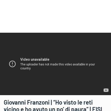
Giovanni Franzoni | “Ho visto le reti
vicino e ho avuto un po’ di paura” | FISI