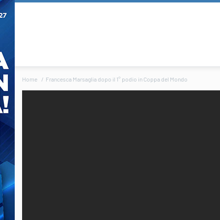
Home
Francesca Marsaglia dopo il 1° podio in Coppa del Mondo