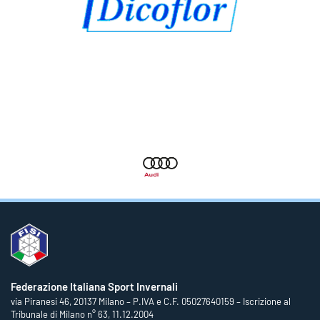
Federazione Italiana Sport Invernali
via Piranesi 46, 20137 Milano – P.IVA e C.F. 05027640159 – Iscrizione al
Tribunale di Milano n° 63, 11.12.2004