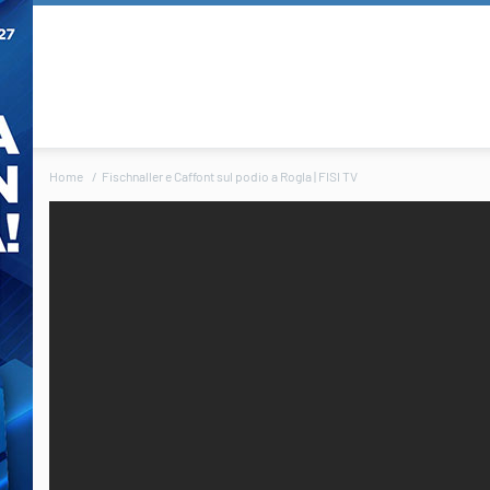
Home
Fischnaller e Caffont sul podio a Rogla | FISI TV