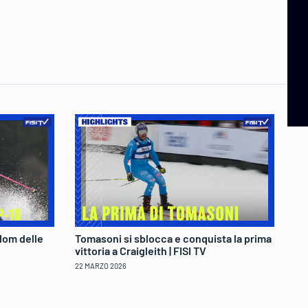
lom delle
Tomasoni si sblocca e conquista la prima
Fe
vittoria a Craigleith | FISI TV
tr
22 MARZO 2026
22 