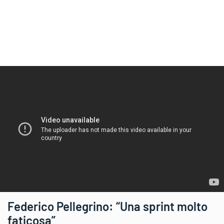
Federico Pellegrino: “Una sprint molto
faticosa”