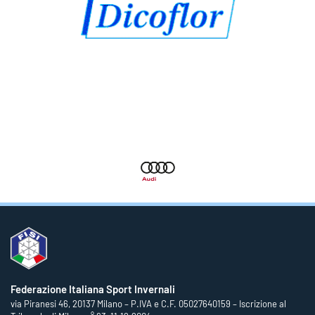
Federazione Italiana Sport Invernali
via Piranesi 46, 20137 Milano – P.IVA e C.F. 05027640159 – Iscrizione al