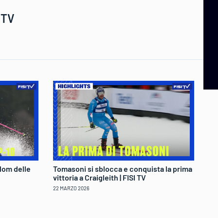
 TV
lom delle
Tomasoni si sblocca e conquista la prima
Fe
vittoria a Craigleith | FISI TV
tr
22 MARZO 2026
22 