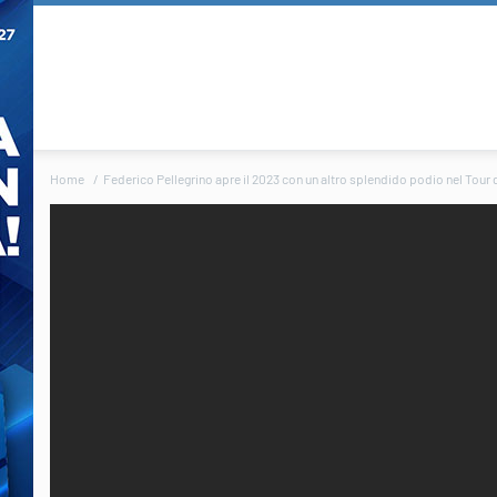
Home
Federico Pellegrino apre il 2023 con un altro splendido podio nel Tour d