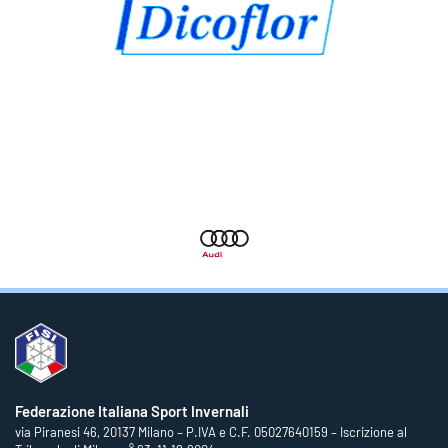
Federazione Italiana Sport Invernali
via Piranesi 46, 20137 Milano – P.IVA e C.F. 05027640159 – Iscrizione al