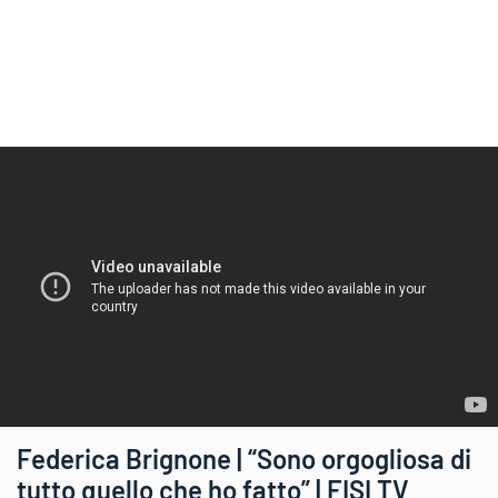
Federica Brignone | “Sono orgogliosa di
tutto quello che ho fatto” | FISI TV