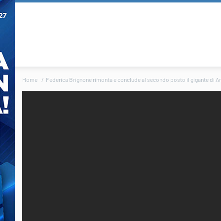
Home
Federica Brignone rimonta e conclude al secondo posto il gigante di Are