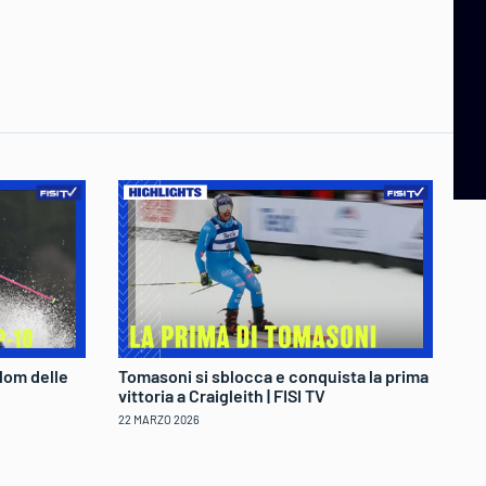
lom delle
Tomasoni si sblocca e conquista la prima
Fe
vittoria a Craigleith | FISI TV
tr
22 MARZO 2026
22 