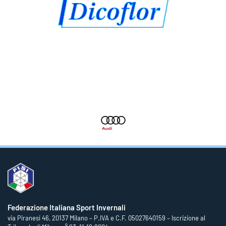
Federazione Italiana Sport Invernali
via Piranesi 46, 20137 Milano – P.IVA e C.F. 05027640159 – Iscrizione al