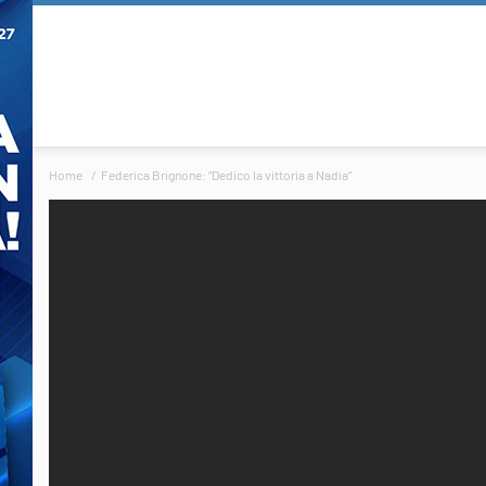
Home
Federica Brignone: “Dedico la vittoria a Nadia”