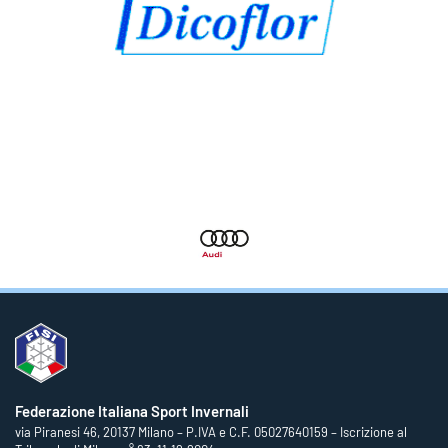
Federazione Italiana Sport Invernali
via Piranesi 46, 20137 Milano – P.IVA e C.F. 05027640159 – Iscrizione al