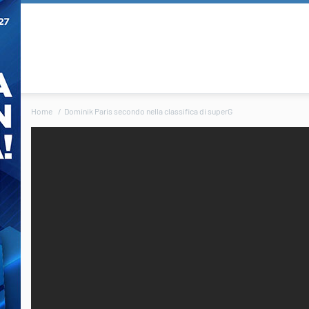
Home
Dominik Paris secondo nella classifica di superG