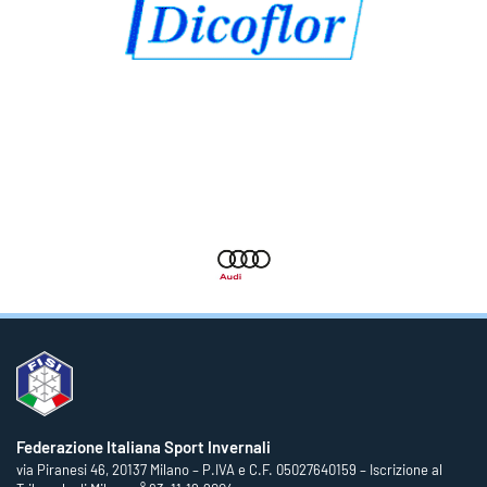
Federazione Italiana Sport Invernali
via Piranesi 46, 20137 Milano – P.IVA e C.F. 05027640159 – Iscrizione al