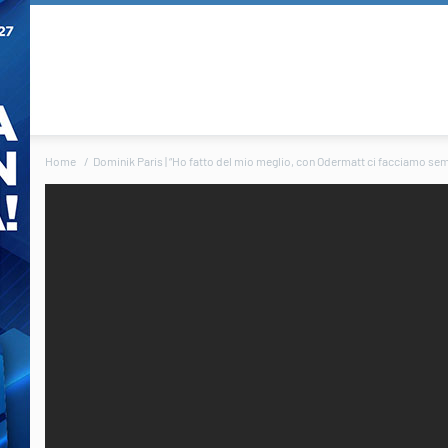
Home
Dominik Paris | “Ho fatto del mio meglio, con Odermatt ci facciamo se