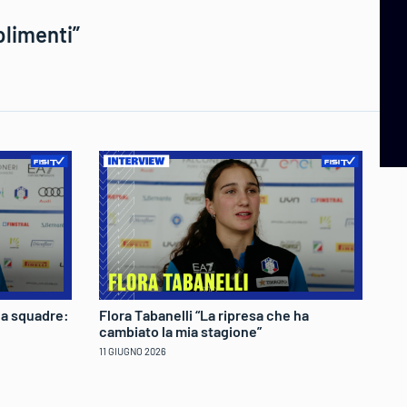
plimenti”
 a squadre:
Flora Tabanelli “La ripresa che ha
Lu
cambiato la mia stagione”
qu
11 GIUGNO 2026
09 