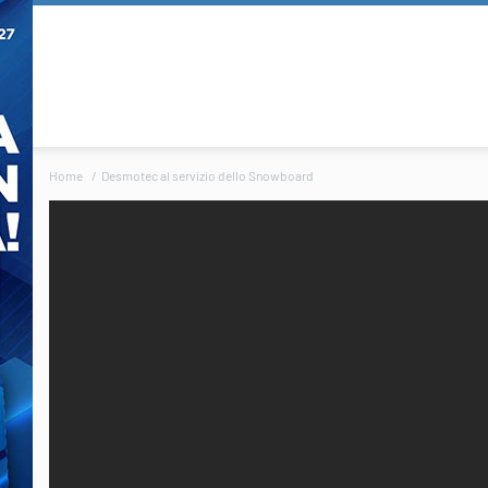
Home
Desmotec al servizio dello Snowboard