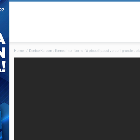
Home
Denise Karbon e l’ennesimo ritorno: “A piccoli passi verso il grande obi