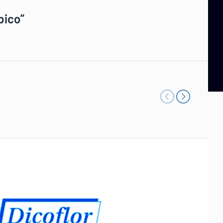
pico”