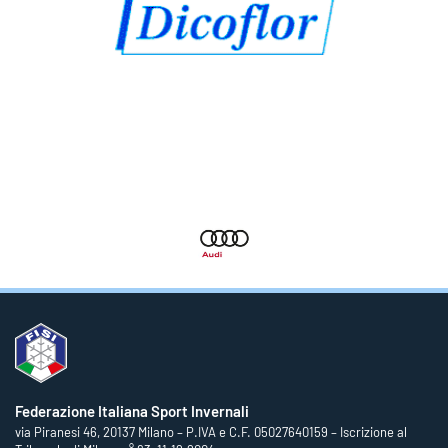
Federazione Italiana Sport Invernali
via Piranesi 46, 20137 Milano – P.IVA e C.F. 05027640159 – Iscrizione al