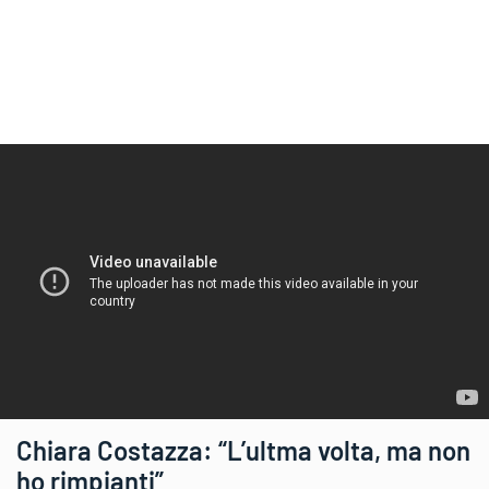
Chiara Costazza: “L’ultma volta, ma non
ho rimpianti”