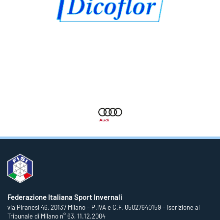
Federazione Italiana Sport Invernali
via Piranesi 46, 20137 Milano – P.IVA e C.F. 05027640159 – Iscrizione al
Tribunale di Milano n° 63, 11.12.2004